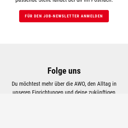
FÜR DEN JOB-NEWSLETTER ANMELDEN
Folge uns
Du möchtest mehr über die AWO, den Alltag in
unseren Einrichtungen und deine zukünftigen
Arbeitskolleginnen und Arbeitskollegen erfahren?
Top
Dann folge uns auf Facebook, Instagram und
Pinterest.