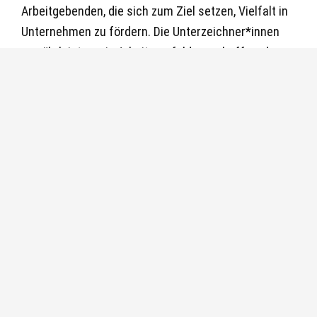
Arbeitgebenden, die sich zum Ziel setzen, Vielfalt in
Unternehmen zu fördern. Die Unterzeichner*innen
gewährleisten, ein Arbeitsumfeld zu schaffen, das
Top
frei von Vorurteilen ist.
Mehr dazu
Startseite
/
Arbeitgebersiegel und Auszeichnungen
Impressum
Datenschutzerklärung
Cookies verwalten