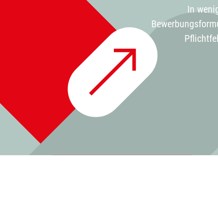
In weni
Bewerbungsformul
Pflichtf