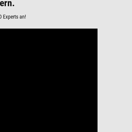
ern.
O Experts an!