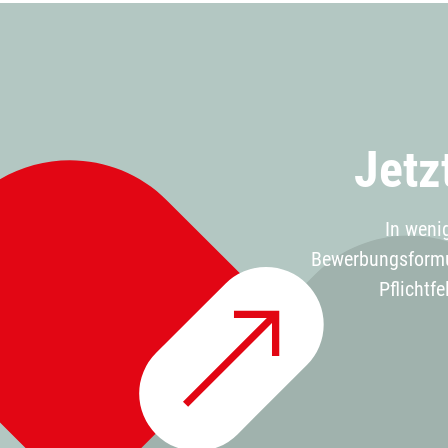
Jetz
In weni
Bewerbungsformul
Pflichtf