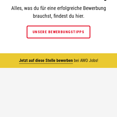
Alles, was du für eine erfolgreiche Bewerbung
brauchst, findest du hier.
UNSERE BEWERBUNGSTIPPS
Jetzt auf diese Stelle bewerben
bei AWO Jobs!
Top
Noch unsicher? Dann lass dich begeistern.
Schau dir auf unserem YouTube-Kanal die inspirierenden
Stories unserer AWO Experts an!