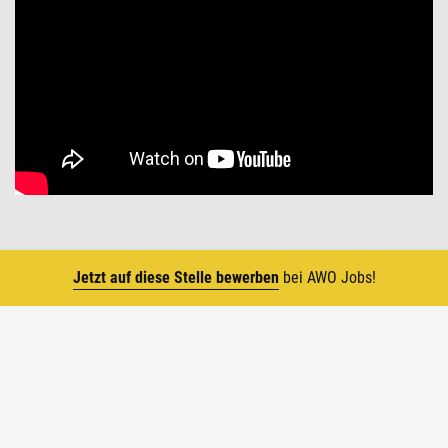
Jetzt auf diese Stelle bewerben
bei AWO Jobs!
Top
Die AWO in Zahlen
1919 wurde die Arbeiterwohlfahrt von
Frauenrechtlerin Marie Juchacz gegründet. Seitdem