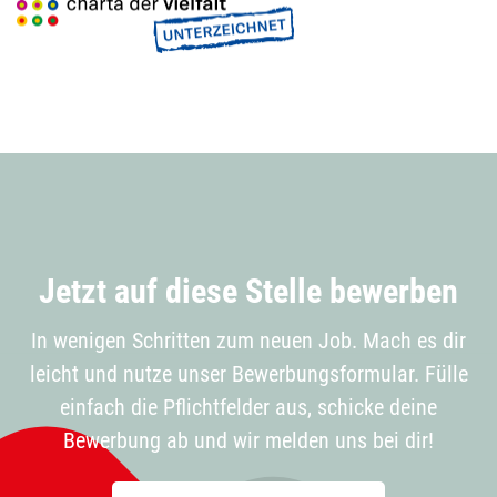
Jetzt auf diese Stelle bewerben
In wenigen Schritten zum neuen Job. Mach es dir
leicht und nutze unser Bewerbungsformular. Fülle
einfach die Pflichtfelder aus, schicke deine
Bewerbung ab und wir melden uns bei dir!