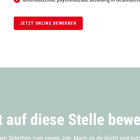
JETZT ONLINE BEWERBEN
t auf diese Stelle bew
gen Schritten zum neuen Job. Mach es dir leicht und nut