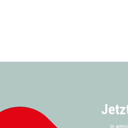
Jetz
In weni