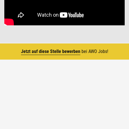
Jetzt auf diese Stelle bewerben
bei AWO Jobs!
Top
Die AWO in Zahlen
1919 wurde die Arbeiterwohlfahrt von
Frauenrechtlerin Marie Juchacz gegründet. Seitdem
sind wir ständig gewachsen und zählen heute zu
den größten Wohlfahrtsverbänden Deutschlands.
Darauf sind wir ganz schön stolz.