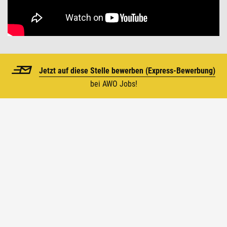
Jetzt auf diese Stelle bewerben (
Express-Bewerbung)
bei AWO Jobs!
Top
Die AWO in Zahlen
1919 wurde die Arbeiterwohlfahrt von
Frauenrechtlerin Marie Juchacz gegründet. Seitdem
sind wir ständig gewachsen und zählen heute zu
den größten Wohlfahrtsverbänden Deutschlands.
Darauf sind wir ganz schön stolz.