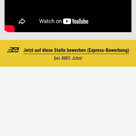
Jetzt auf diese Stelle bewerben (
Express-Bewerbung)
bei AWO Jobs!
Top
Die AWO in Zahlen
1919 wurde die Arbeiterwohlfahrt von
Frauenrechtlerin Marie Juchacz gegründet. Seitdem
sind wir ständig gewachsen und zählen heute zu
den größten Wohlfahrtsverbänden Deutschlands.
Darauf sind wir ganz schön stolz.