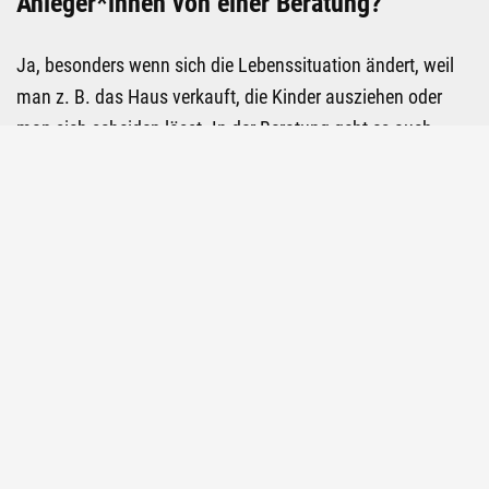
Anleger*innen von einer Beratung?
Ja, besonders wenn sich die Lebenssituation ändert, weil
man z. B. das Haus verkauft, die Kinder ausziehen oder
man sich scheiden lässt. In der Beratung geht es auch
nicht immer darum, Dinge dem veränderten Bedarf
Top
anzupassen, manchmal hilft sie auch dabei, einen
Überblick und Klarheit zu bekommen.
Sandra Klug ist Juristin und seit 19
Jahren bei der Verbraucherzentrale
Hamburg tätig. Seit August 2021
leitet sie die Abteilung Geldanlage,
Altersvorsorge und Versicherungen.