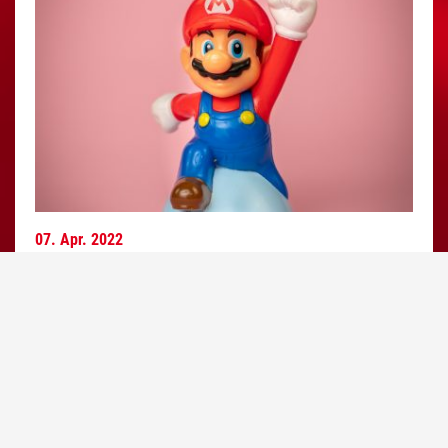
07.
Apr.
2022
Perspektiven
Top
Zeit zum Aufblühen: Fort- und Weiterbildungen für
Erzieher*innen
Als Erzieher*in stehen dir viele Türen offen. Denn so
unterschiedlich die Bedürfnisse der Kinder auch sind,
so zahlreich sind deine Entwicklungs- möglichkeiten.
Egal ob in der Vertiefung spezifischer