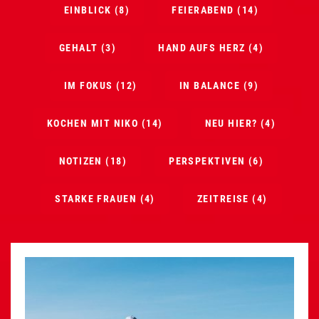
EINBLICK
(8)
FEIERABEND
(14)
GEHALT
(3)
HAND AUFS HERZ
(4)
IM FOKUS
(12)
IN BALANCE
(9)
KOCHEN MIT NIKO
(14)
NEU HIER?
(4)
NOTIZEN
(18)
PERSPEKTIVEN
(6)
STARKE FRAUEN
(4)
ZEITREISE
(4)