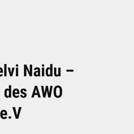
elvi Naidu –
d des AWO
e.V