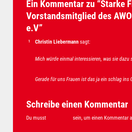
Ein Kommentar zu “Starke F
Vorstandsmitglied des AW
e.V”
Christin Liebermann
sagt:
26. März 2021 um 6:09 Uhr
Mich würde einmal interessieren, was sie dazu 
https://verbandsbuero.de/presse/awo-zu-fuenf
Gerade für uns Frauen ist das ja ein schlag ins 
Zum Antworten anmelden
Schreibe einen Kommentar
Du musst
angemeldet
sein, um einen Kommentar 