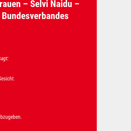
rauen – Selvi Naidu –
O Bundesverbandes
sagt:
-jahren-eu-tuerkei-abkommen/
Gesicht.
abzugeben.