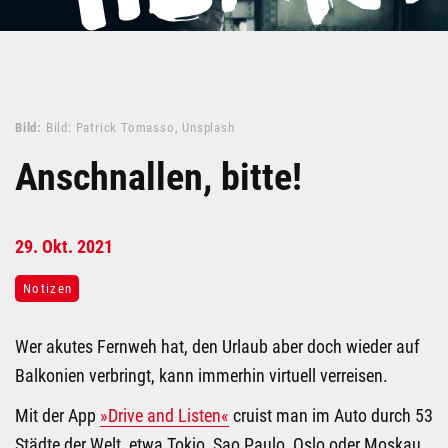
Bild:
Bild: Patrick Tomasso, Unsplash
Anschnallen, bitte!
29.
Okt.
2021
Notizen
Wer akutes Fernweh hat, den Urlaub aber doch wieder auf
Balkonien verbringt, kann immerhin virtuell verreisen.
Mit der App
»Drive and Listen«
cruist man im Auto durch 53
Städte der Welt, etwa Tokio, Sao Paulo, Oslo oder Moskau.